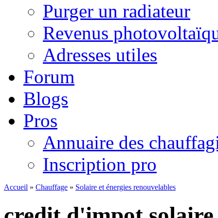
Purger un radiateur
Revenus photovoltaïq
Adresses utiles
Forum
Blogs
Pros
Annuaire des chauffagi
Inscription pro
Accueil
»
Chauffage
»
Solaire et énergies renouvelables
credit d'impot solaire